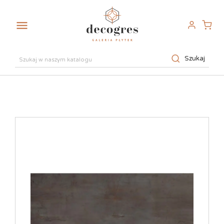

Szukaj