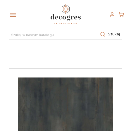

Szukaj