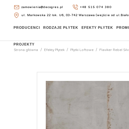
zamowienia@decogres.pl
+48 515 074 380
ul. Markowska 22 lok. U6, 03-742 Warszawa (wejście od ul.Biało
+48 515 074 380
PRODUCENCI
RODZAJE PŁYTEK
EFEKTY PŁYTEK
PROM
PROJEKTY
Strona główna
Efekty Płytek
Płytki Loftowe
Flaviker Rebel Sil