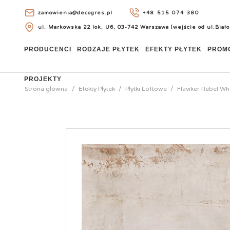
zamowienia@decogres.pl
+48 515 074 380
ul. Markowska 22 lok. U6, 03-742 Warszawa (wejście od ul.Biało
+48 515 074 380
PRODUCENCI
RODZAJE PŁYTEK
EFEKTY PŁYTEK
PROM
PROJEKTY
Strona główna
Efekty Płytek
Płytki Loftowe
Flaviker Rebel Wh