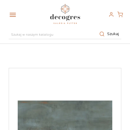

Szukaj