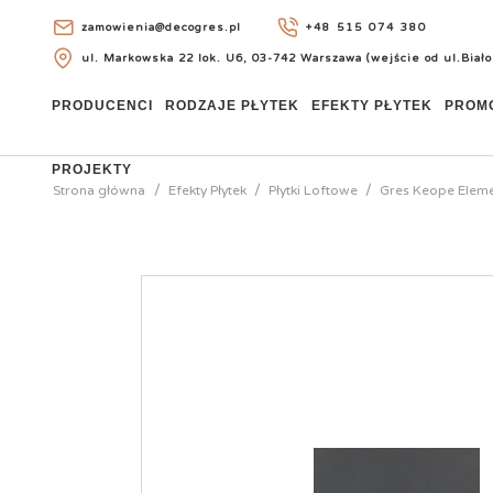
zamowienia@decogres.pl
+48 515 074 380
ul. Markowska 22 lok. U6, 03-742 Warszawa (wejście od ul.Biało
+48 515 074 380
PRODUCENCI
RODZAJE PŁYTEK
EFEKTY PŁYTEK
PROM
PROJEKTY
Strona główna
Efekty Płytek
Płytki Loftowe
Gres Keope Eleme