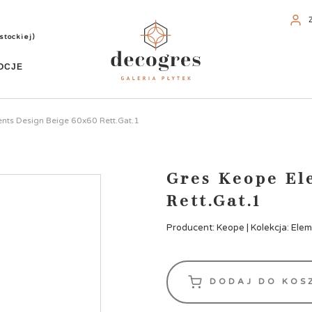
stockiej)
OCJE
nts Design Beige 60x60 Rett.Gat.1
Gres Keope El
Rett.Gat.1
Producent: Keope | Kolekcja: Ele
DODAJ DO KOS