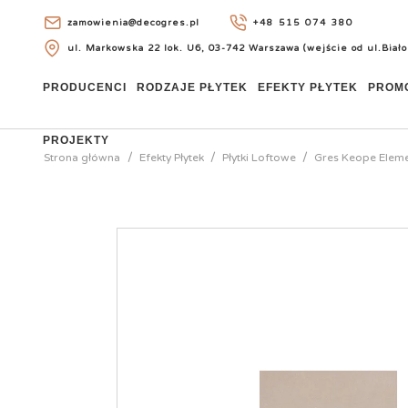
zamowienia@decogres.pl
+48 515 074 380
ul. Markowska 22 lok. U6, 03-742 Warszawa (wejście od ul.Biało
+48 515 074 380
PRODUCENCI
RODZAJE PŁYTEK
EFEKTY PŁYTEK
PROM
PROJEKTY
Strona główna
Efekty Płytek
Płytki Loftowe
Gres Keope Eleme