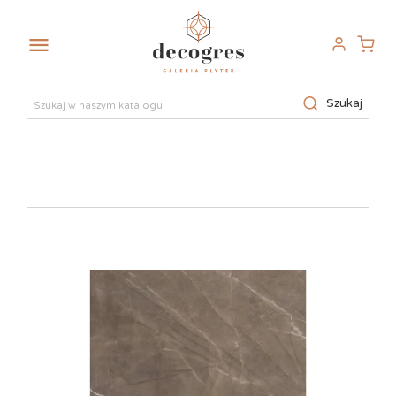

Szukaj