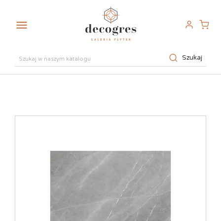

Szukaj