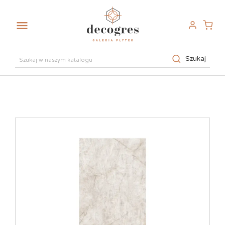

Szukaj