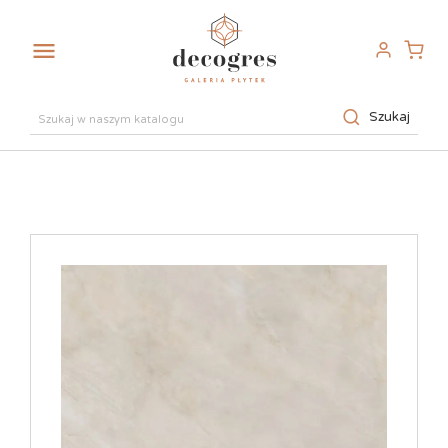

Szukaj