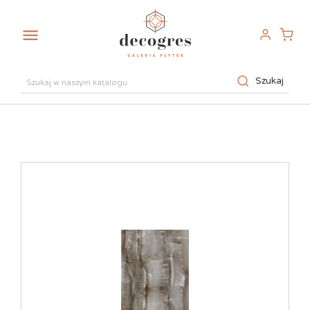

Szukaj