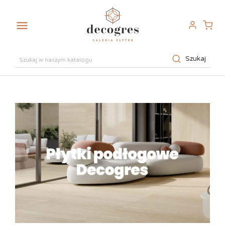

Szukaj