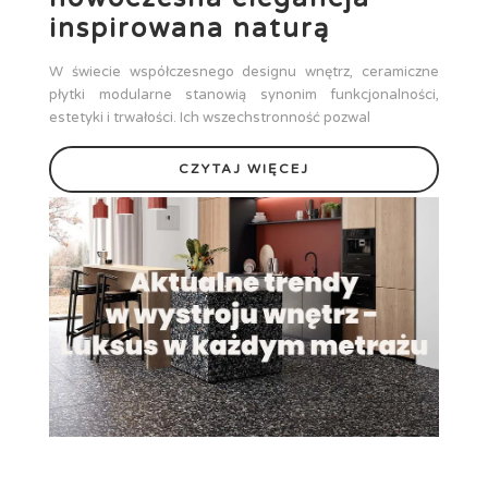
inspirowana naturą
W świecie współczesnego designu wnętrz, ceramiczne
płytki modularne stanowią synonim funkcjonalności,
estetyki i trwałości. Ich wszechstronność pozwal
CZYTAJ WIĘCEJ