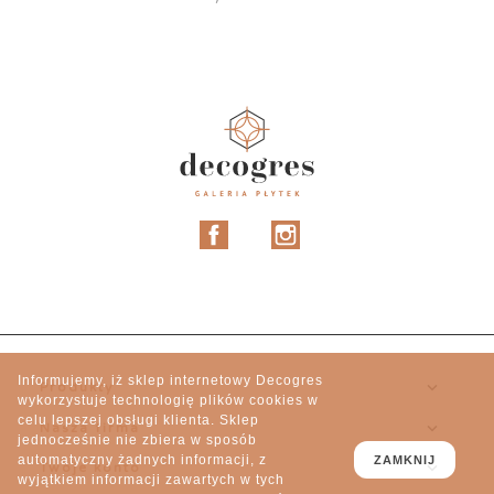
Facebook
Instagram
Informujemy, iż sklep internetowy Decogres

Produkty
wykorzystuje technologię plików cookies w
celu lepszej obsługi klienta. Sklep

Nasza firma
jednocześnie nie zbiera w sposób
automatyczny żadnych informacji, z
ZAMKNIJ

Twoje konto
wyjątkiem informacji zawartych w tych