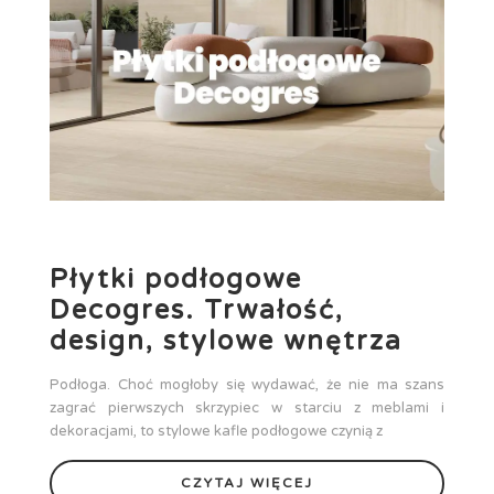
Płytki podłogowe
Decogres. Trwałość,
design, stylowe wnętrza
Podłoga. Choć mogłoby się wydawać, że nie ma szans
zagrać pierwszych skrzypiec w starciu z meblami i
dekoracjami, to stylowe kafle podłogowe czynią z
CZYTAJ WIĘCEJ