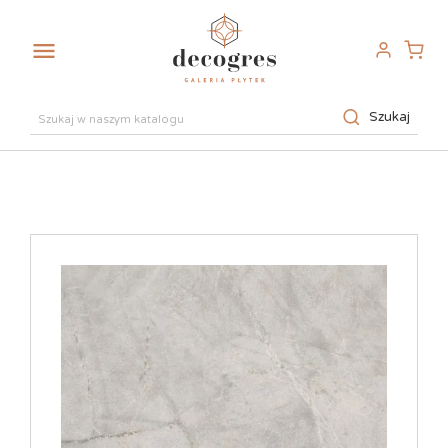

Szukaj