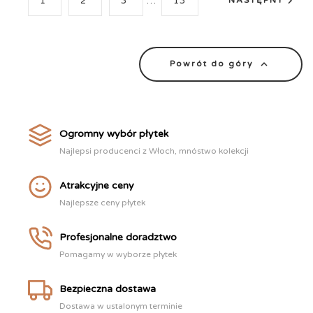

1
2
3
…
13
NASTĘPNY

Powrót do góry
Ogromny wybór płytek
Najlepsi producenci z Włoch, mnóstwo kolekcji
Atrakcyjne ceny
Najlepsze ceny płytek
Profesjonalne doradztwo
Pomagamy w wyborze płytek
Bezpieczna dostawa
Dostawa w ustalonym terminie