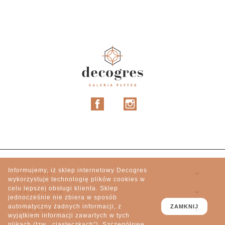
Facebook
Instagram
Informujemy, iż sklep internetowy Decogres

Produkty
wykorzystuje technologię plików cookies w
celu lepszej obsługi klienta. Sklep

Nasza firma
jednocześnie nie zbiera w sposób
automatyczny żadnych informacji, z
ZAMKNIJ

Twoje konto
wyjątkiem informacji zawartych w tych
plikach (tzw. „ciasteczkach”). Szczegółowe