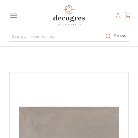

Szukaj