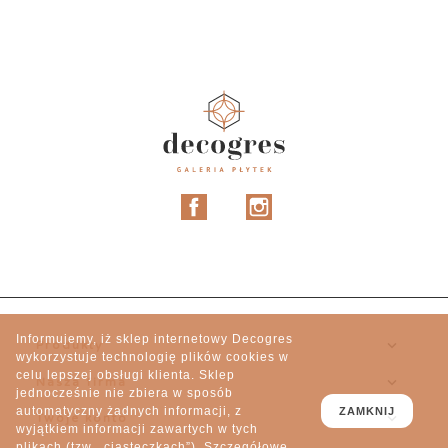
Facebook
Instagram
Informujemy, iż sklep internetowy Decogres

Produkty
wykorzystuje technologię plików cookies w
celu lepszej obsługi klienta. Sklep

Nasza firma
jednocześnie nie zbiera w sposób
automatyczny żadnych informacji, z
ZAMKNIJ

Twoje konto
wyjątkiem informacji zawartych w tych
plikach (tzw. „ciasteczkach”). Szczegółowe