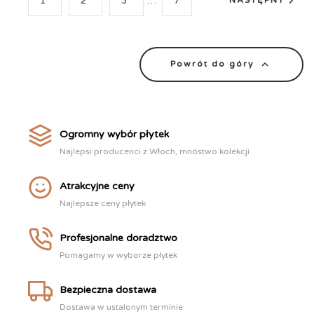

1
2
3
…
7
NASTĘPNY

Powrót do góry
Ogromny wybór płytek
Najlepsi producenci z Włoch, mnóstwo kolekcji
Atrakcyjne ceny
Najlepsze ceny płytek
Profesjonalne doradztwo
Pomagamy w wyborze płytek
Bezpieczna dostawa
Dostawa w ustalonym terminie