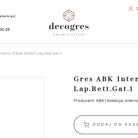
stockiej)
OCJE
nterno 9 Rust 60x60 Lap.Rett.Gat.1
Gres ABK Inte
Lap.Rett.Gat.1
Producent: ABK | Kolekcja: Intern
DODAJ DO KOS