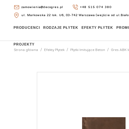
zamowienia@decogres.pl
+48 515 074 380
ul. Markowska 22 lok. U6, 03-742 Warszawa (wejście od ul.Biało
+48 515 074 380
PRODUCENCI
RODZAJE PŁYTEK
EFEKTY PŁYTEK
PROM
PROJEKTY
Strona główna
Efekty Płytek
Płytki Imitujące Beton
Gres ABK I