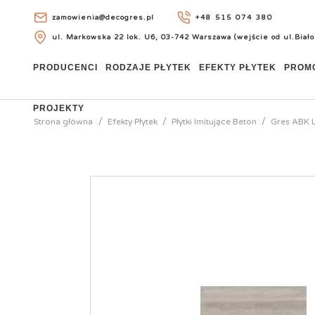
zamowienia@decogres.pl
+48 515 074 380
ul. Markowska 22 lok. U6, 03-742 Warszawa (wejście od ul.Biało
+48 515 074 380
PRODUCENCI
RODZAJE PŁYTEK
EFEKTY PŁYTEK
PROM
PROJEKTY
Strona główna
Efekty Płytek
Płytki Imitujące Beton
Gres ABK 