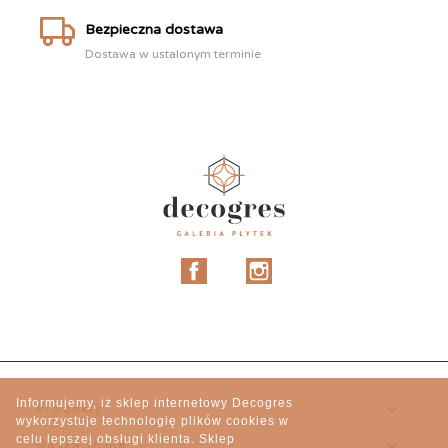
Bezpieczna dostawa
Dostawa w ustalonym terminie
Facebook
Instagram
Informujemy, iż sklep internetowy Decogres

Produkty
wykorzystuje technologię plików cookies w
celu lepszej obsługi klienta. Sklep

Nasza firma