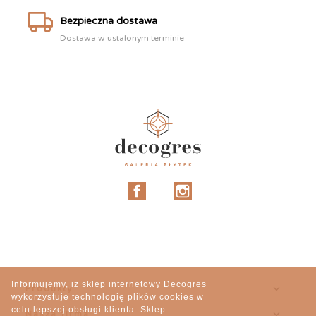
Bezpieczna dostawa
Dostawa w ustalonym terminie
Facebook
Instagram
Informujemy, iż sklep internetowy Decogres

Produkty
wykorzystuje technologię plików cookies w
celu lepszej obsługi klienta. Sklep

Nasza firma