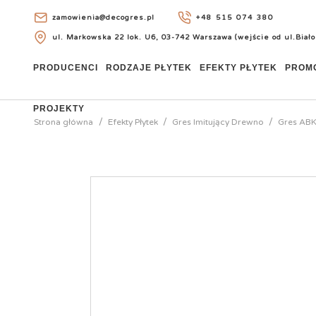
zamowienia@decogres.pl
+48 515 074 380
ul. Markowska 22 lok. U6, 03-742 Warszawa (wejście od ul.Biało
+48 515 074 380
PRODUCENCI
RODZAJE PŁYTEK
EFEKTY PŁYTEK
PROM
PROJEKTY
Strona główna
Efekty Płytek
Gres Imitujący Drewno
Gres ABK