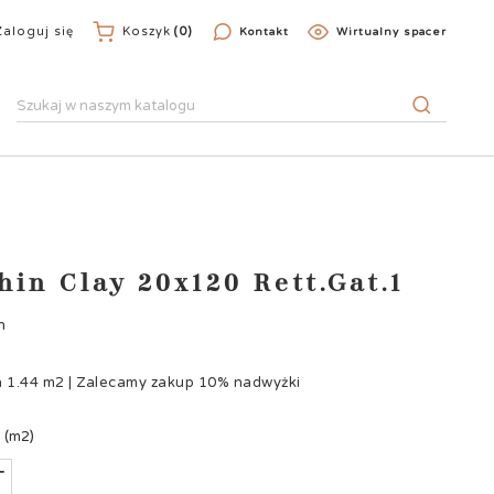
Zaloguj się
Koszyk
(0)
Kontakt
Wirtualny spacer
in Clay 20x120 Rett.Gat.1
n
a
1.44
m2
|
Zalecamy zakup 10% nadwyżki
m
(m2)
+