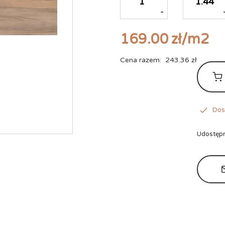
-
169.00
zł
/m2
Cena razem:
243.36
zł
Dost
Udostępn