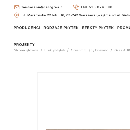
zamowienia@decogres.pl
+48 515 074 380
ul. Markowska 22 lok. U6, 03-742 Warszawa (wejście od ul.Biało
+48 515 074 380
PRODUCENCI
RODZAJE PŁYTEK
EFEKTY PŁYTEK
PROM
PROJEKTY
Strona główna
Efekty Płytek
Gres Imitujący Drewno
Gres ABK