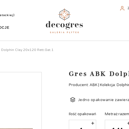
stockiej)
OCJE
 Dolphin Clay 20x120 Rett.Gat.1
Gres ABK Dolph
Producent: ABK | Kolekcja: Dolphi
Jedno opakowanie zawier
Ilość opakowań
Metraż raze
+