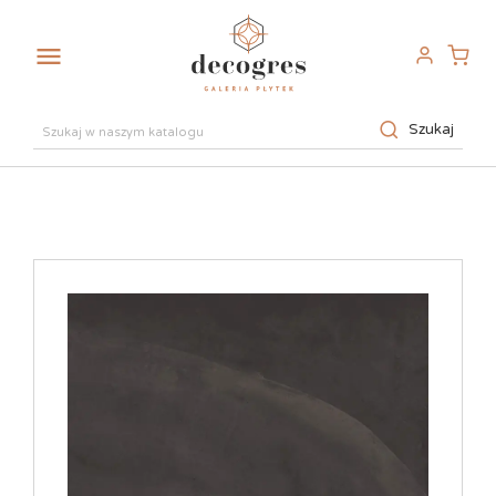

Szukaj