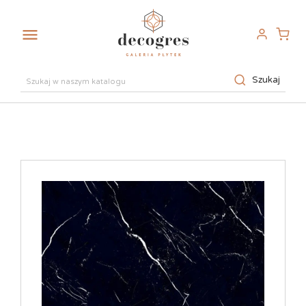

Szukaj