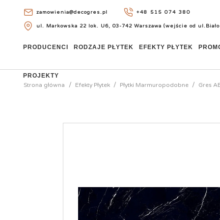
zamowienia@decogres.pl
+48 515 074 380
ul. Markowska 22 lok. U6, 03-742 Warszawa (wejście od ul.Biało
+48 515 074 380
PRODUCENCI
RODZAJE PŁYTEK
EFEKTY PŁYTEK
PROM
PROJEKTY
Strona główna
Efekty Płytek
Płytki Marmuropodobne
Gres AB