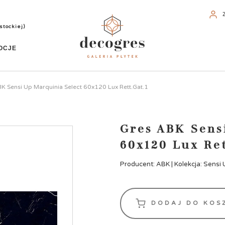
stockiej)
OCJE
K Sensi Up Marquinia Select 60x120 Lux Rett.Gat.1
Gres ABK Sens
60x120 Lux Ret
Producent: ABK | Kolekcja: Sensi 
DODAJ DO KOS