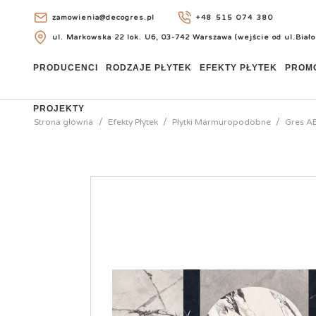
zamowienia@decogres.pl
+48 515 074 380
ul. Markowska 22 lok. U6, 03-742 Warszawa (wejście od ul.Biało
+48 515 074 380
PRODUCENCI
RODZAJE PŁYTEK
EFEKTY PŁYTEK
PROM
PROJEKTY
Strona główna
Efekty Płytek
Płytki Marmuropodobne
Gres AB