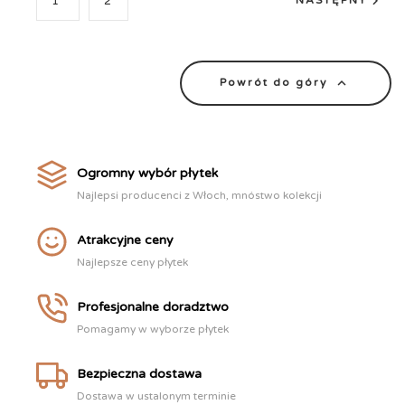

1
2
NASTĘPNY

Powrót do góry
Ogromny wybór płytek
Najlepsi producenci z Włoch, mnóstwo kolekcji
Atrakcyjne ceny
Najlepsze ceny płytek
Profesjonalne doradztwo
Pomagamy w wyborze płytek
Bezpieczna dostawa
Dostawa w ustalonym terminie