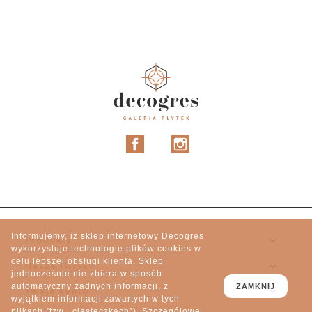
Facebook
Instagram
Informujemy, iż sklep internetowy Decogres

Produkty
wykorzystuje technologię plików cookies w
celu lepszej obsługi klienta. Sklep

Nasza firma
jednocześnie nie zbiera w sposób
automatyczny żadnych informacji, z
ZAMKNIJ

Twoje konto
wyjątkiem informacji zawartych w tych
plikach (tzw. „ciasteczkach”). Szczegółowe