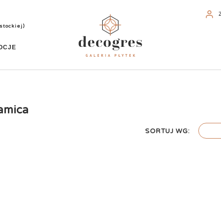
stockiej)
OCJE
ramica
SORTUJ WG: