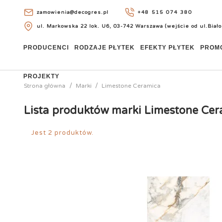
zamowienia@decogres.pl
+48 515 074 380
ul. Markowska 22 lok. U6, 03-742 Warszawa (wejście od ul.Biało
+48 515 074 380
PRODUCENCI
RODZAJE PŁYTEK
EFEKTY PŁYTEK
PROM
PROJEKTY
Strona główna
Marki
Limestone Ceramica
Lista produktów marki Limestone Ce
Jest 2 produktów.